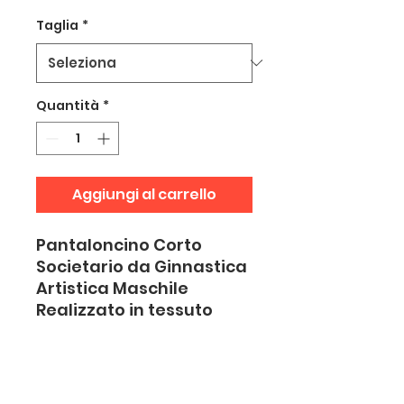
Taglia
*
Quantità
*
Aggiungi al carrello
Pantaloncino Corto
Societario da Ginnastica
Artistica Maschile
Realizzato in tessuto
elastico e confortevole,
offre la massima libertà
di movimento. Da
indossare sopra il body