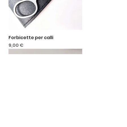
Forbicette per calli
Prezzo
9,00 €